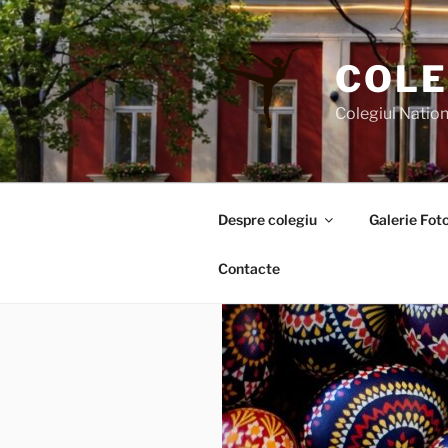
Sari
la
conținut
COLE
Colegiul Nation
Despre colegiu
Galerie Foto
Contacte