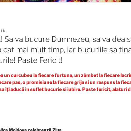
IN
t! Sa va bucure Dumnezeu, sa va dea s
 cat mai mult timp, iar bucuriile sa tin
rile! Paste Fericit!
 un curcubeu la fiecare furtuna, un zâmbet la fiecare lacri
care pas, o promisiune la fiecare grija si un raspuns la fiec
 îţi aducă în suflet bucurie si iubire. Paste fericit, alaturi d
blica Moldova celebrează Ziua