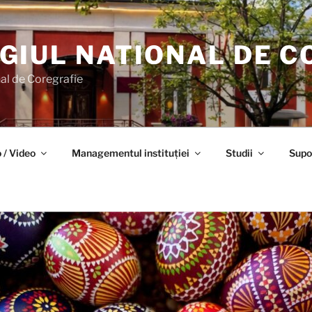
GIUL NATIONAL DE C
al de Coregrafie
 / Video
Managementul instituției
Studii
Supo