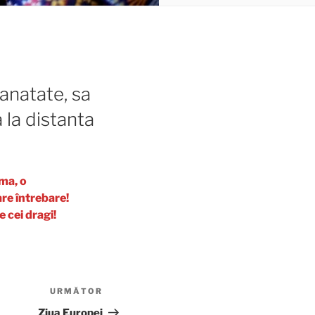
anatate, sa
a la distanta
ma, o
are întrebare!
e cei dragi!
URMĂTOR
Articolul
următor
Ziua Europei