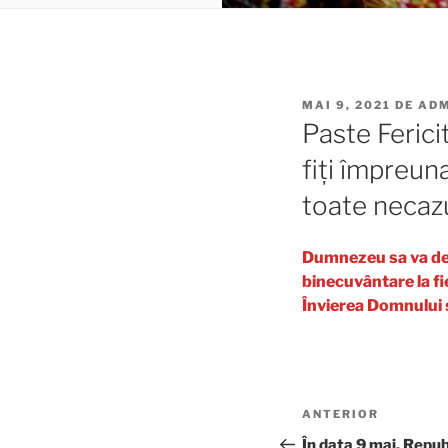
PUBLICAT
MAI 9, 2021
DE
ADM
PE
Paste Ferici
fiţi împreuna
toate necazu
Dumnezeu sa va dea
binecuvântare la fie
Învierea Domnului sa
Navigare
Articolul
ANTERIOR
în
anterior
În data 9 mai, Repu