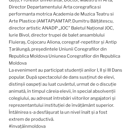
Guţu, Profesor universitar, Doctor, Maestru în Artă,
Director Departamentului Arta coregrafica si
performanta motrica Academia de Muzica Teatru si
Arte Plastice (AMTAP)AMTAP, Dumitru Bălțătescu,
director artistic ANADP „JOC” Baletul Național JOC,
Iurie Bivol, director trupei de balet ansamblului
Fluieraș, Cojocaru Aliona, coregraf-repetitor și Antip
Ţarălungă, președintele Uniunii Coregrafilor din
Republica Moldova Uniunea Coregrafilor din Republica
Moldova
La eveniment au participat studenții anilor I, II și III Dans
popular. După spectacolul de dans susținut de elevi,
distinșii oaspeți au luat cuvântul, urmat de o discuție
animată, în timpul căreia elevii, în special absolvenții
colegiului, au adresat întrebări viitorilor angajatori și
reprezentantului instituției de învățământ superior.
Întâlnirea s-a desfășurat la un nivel înalt și a fost
extrem de productivă.
#învațăînmoldova