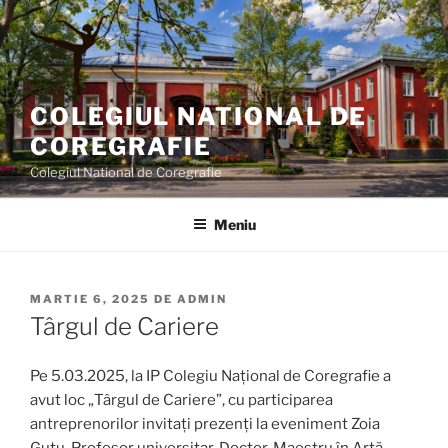
Sari
la
conținut
COLEGIUL NATIONAL DE
COREGRAFIE
Colegiul National de Coregrafie
Meniu
PUBLICAT
MARTIE 6, 2025
DE
ADMIN
PE
Târgul de Cariere
Pe 5.03.2025, la IP Colegiu Național de Coregrafie a
avut loc „Târgul de Cariere”, cu participarea
antreprenorilor invitați prezenți la eveniment Zoia