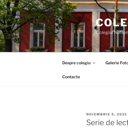
Sari
la
conținut
COLE
Colegiul Nation
Despre colegiu
Galerie Foto
Contacte
PUBLICAT
NOIEMBRIE 5, 2021
PE
Serie de lecț