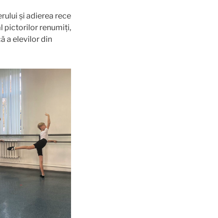
rului și adierea rece
 pictorilor renumiți,
ă a elevilor din