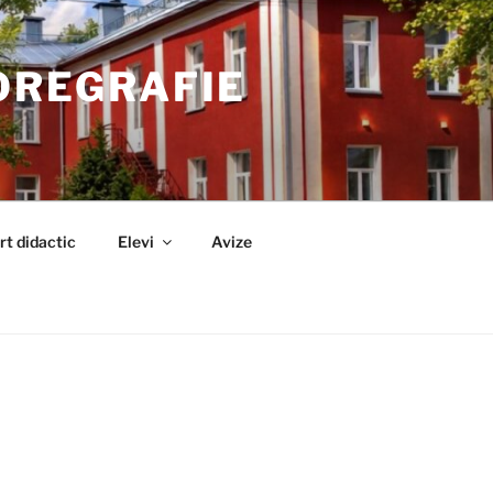
OREGRAFIE
rt didactic
Elevi
Avize