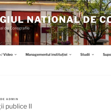
GIUL NATIONAL DE C
al de Coregrafie
 / Video
Managementul instituției
Studii
Supo
DE
ADMIN
ii publice II