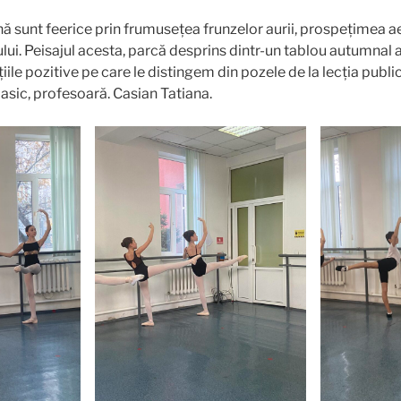
 sunt feerice prin frumusețea frunzelor aurii, prospețimea ae
ului. Peisajul acesta, parcă desprins dintr-un tablou autumnal al
ile pozitive pe care le distingem din pozele de la lecția public
lasic, profesoară. Casian Tatiana.