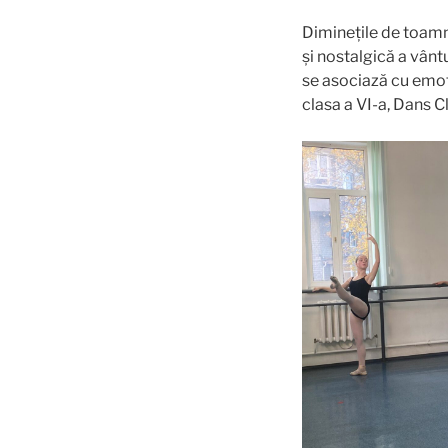
Diminețile de toamnă
și nostalgică a vânt
se asociază cu emoți
clasa a VI-a, Dans C