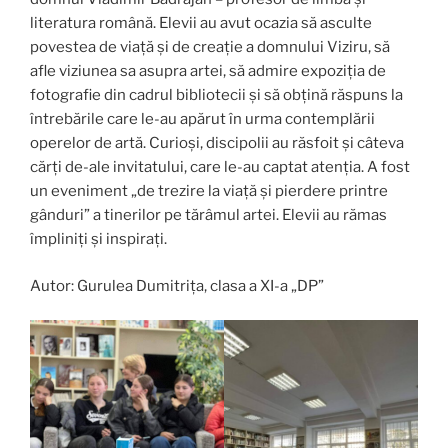
literatura română. Elevii au avut ocazia să asculte
povestea de viață și de creație a domnului Viziru, să
afle viziunea sa asupra artei, să admire expoziția de
fotografie din cadrul bibliotecii și să obțină răspuns la
întrebările care le-au apărut în urma contemplării
operelor de artă. Curioși, discipolii au răsfoit și câteva
cărți de-ale invitatului, care le-au captat atenția. A fost
un eveniment „de trezire la viață și pierdere printre
gânduri” a tinerilor pe tărâmul artei. Elevii au rămas
împliniți și inspirați.
Autor: Gurulea Dumitrița, clasa a XI-a „DP”