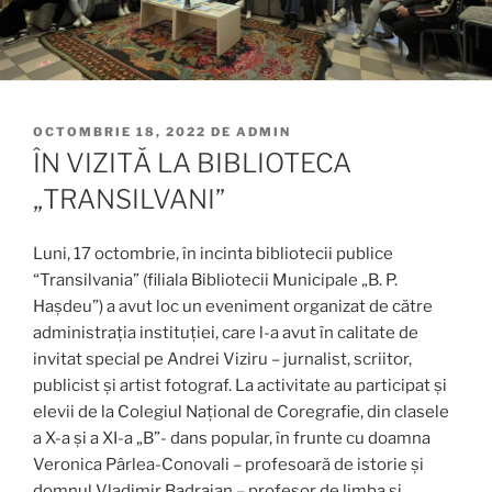
PUBLICAT
OCTOMBRIE 18, 2022
DE
ADMIN
PE
ÎN VIZITĂ LA BIBLIOTECA
„TRANSILVANI”
Luni, 17 octombrie, în incinta bibliotecii publice
“Transilvania” (filiala Bibliotecii Municipale „B. P.
Hașdeu”) a avut loc un eveniment organizat de către
administrația instituției, care l-a avut în calitate de
invitat special pe Andrei Viziru – jurnalist, scriitor,
publicist și artist fotograf. La activitate au participat și
elevii de la Colegiul Național de Coregrafie, din clasele
a X-a și a XI-a „B”- dans popular, în frunte cu doamna
Veronica Pârlea-Conovali – profesoară de istorie și
domnul Vladimir Badrajan – profesor de limba și