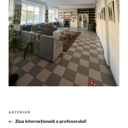
Navigare
Articolul
ANTERIOR
în
anterior
Ziua internaţională a profesorului!
articole